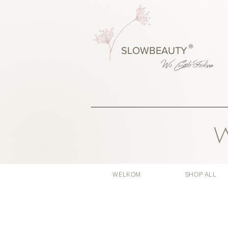
®
SLOWBEAUTY
We Create
Feeling
W
WELKOM
SHOP ALL