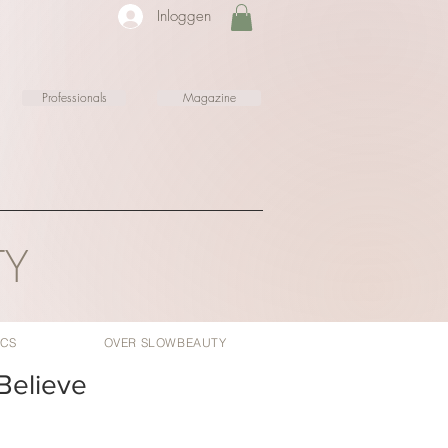
Inloggen
Professionals
Magazine
TY
ICS
OVER SLOWBEAUTY
Believe