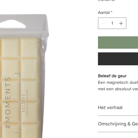
Aantal
*
Beleef de geur
Een magnetisch duel 
met een absoluut van
van vanille,amber en
Het verhaal
Inhoud 100 gram
Schoonheid, humor &
Omschrijving & Ge
supervrouwelijk op h
geloof in haarzelf e
Breek 2 tot 3 stukje