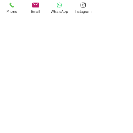
producten en of kleding voorkomen
We Create
Feeling
wordt.
Phone
Email
WhatsApp
Instagram
Waarom SlowBeauty
Informatie voor salons
Magazine
Refer a friend
Loyaliteitsprogramma
Word reseller
HULP
Contact
FAQ(soon)
Privacybeleid
& Cookies
Onze voorwaarden
SOCIALS