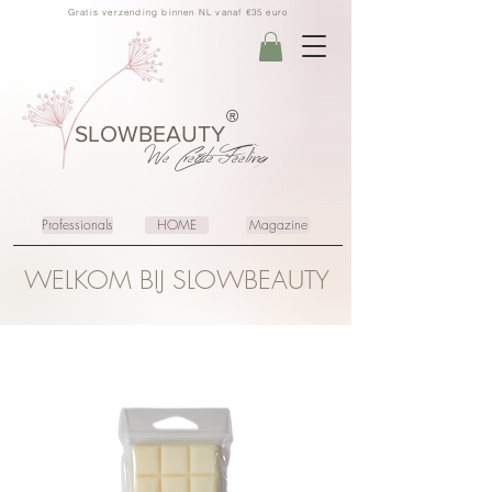
Gratis verzending binnen NL vanaf €35 euro
®
SLOWBEAUTY
We Create
Feeling
Professionals
HOME
Magazine
WELKOM BIJ SLOWBEAUTY