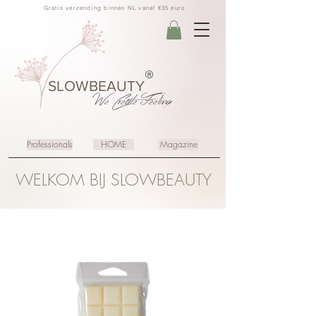
Gratis verzending binnen NL vanaf €35 euro
®
SLOWBEAUTY
We Create
Feeling
Professionals
HOME
Magazine
WELKOM BIJ SLOWBEAUTY