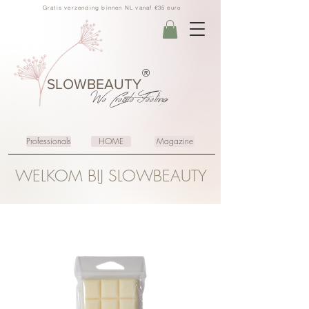
Gratis verzending binnen NL vanaf €35 euro
®
SLOWBEAUTY
We Create
Feeling
Professionals
HOME
Magazine
WELKOM BIJ SLOWBEAUTY