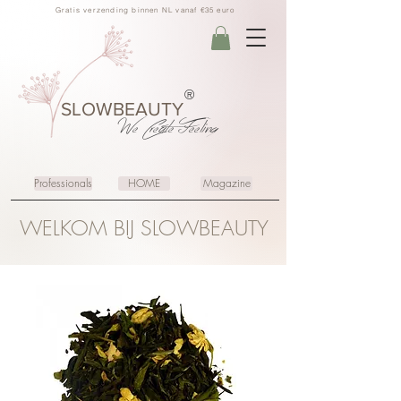
Gratis verzending binnen NL vanaf €35 euro
®
SLOWBEAUTY
We Create
Feeling
Professionals
HOME
Magazine
WELKOM BIJ SLOWBEAUTY