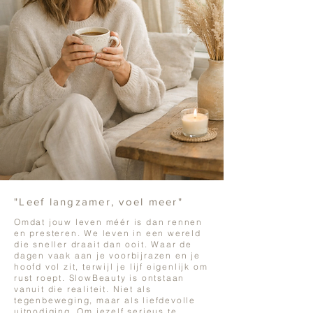
"Leef langzamer, voel meer"
Omdat jouw leven méér is dan rennen
en presteren. We leven in een wereld
die sneller draait dan ooit. Waar de
dagen vaak aan je voorbijrazen en je
hoofd vol zit, terwijl je lijf eigenlijk om
rust roept. SlowBeauty is ontstaan
vanuit die realiteit. Niet als
tegenbeweging, maar als liefdevolle
uitnodiging. Om jezelf serieus te