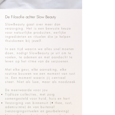
De Filosofie achter Slow Beauty
SlowBeauty gaat over meer dan
verzorging. Het is een bewuste keuze
voor natuurlijke producten, eerlijke
ingrediënten en rituelen die je helpen
thuiskomen bij jezelf.
In een tijd waarin we alles snel moeten
doen, nodigt SlowBeauty je uit om te
voelen, te ademen en met aandacht te
leven op het ritme van de seizoenen.
Met elke geur, elke aanraking, elke
routine bouwen we een moment van rust
in. Een moment waarin jij centraal
staat. Niet als luxe, maar als noodzaak.
De meerwaarde voor jou
Tijdloze collecties, met zorg
samengesteld voor huid, huis en hart
Verzorging van binnenuit (• thee, rust,
ademruimte) én van buitenaf
(verzorgingsrituelen en geurbeleving)