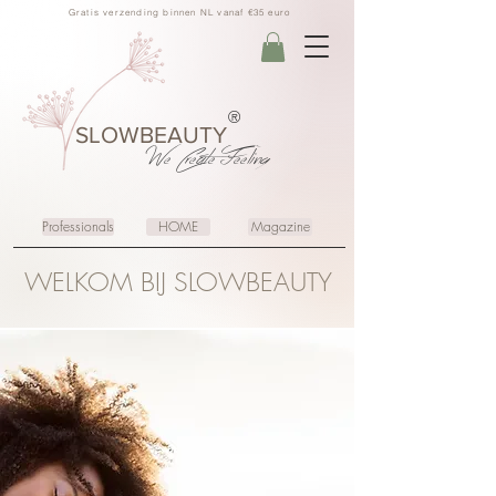
Gratis verzending binnen NL vanaf €35 euro
®
SLOWBEAUTY
We Create
Feeling
Professionals
HOME
Magazine
WELKOM BIJ SLOWBEAUTY