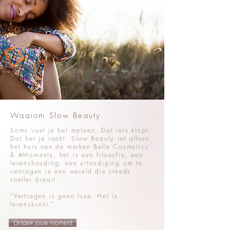
Waarom Slow Beauty
Soms voel je het meteen. Dat iets klopt.
Dat het je raakt. Slow Beauty iet alleen
het huis van de merken Belle Cosmetics
& #Moments, het is een filosofie, een
levenshouding, een uitnodiging om te
vertragen in een wereld die steeds
sneller draait.
“Vertragen is geen luxe. Het is
levenskunst.”
Ontdek jouw moment