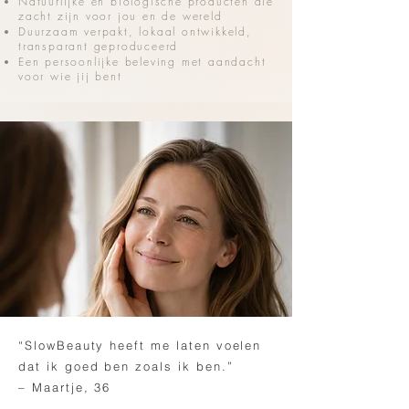
Natuurlijke en biologische producten die
zacht zijn voor jou en de wereld
Duurzaam verpakt, lokaal ontwikkeld,
transparant geproduceerd
Een persoonlijke beleving met aandacht
voor wie jij bent
“SlowBeauty heeft me laten voelen
dat ik goed ben zoals ik ben.”
– Maartje, 36