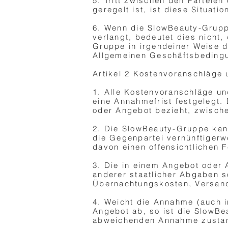
5. Tritt zwischen den Parteien
geregelt ist, ist diese Situat
6. Wenn die SlowBeauty-Grupp
verlangt, bedeutet dies nicht
Gruppe in irgendeiner Weise d
Allgemeinen Geschäftsbedingu
Artikel 2 Kostenvoranschläge
1. Alle Kostenvoranschläge un
eine Annahmefrist festgelegt.
oder Angebot bezieht, zwischen
2. Die SlowBeauty-Gruppe kan
die Gegenpartei vernünftigerw
davon einen offensichtlichen F
3. Die in einem Angebot oder
anderer staatlicher Abgaben s
Übernachtungskosten, Versand
4. Weicht die Annahme (auch i
Angebot ab, so ist die SlowB
abweichenden Annahme zustand