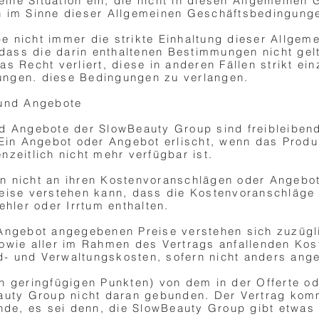
 eine Situation ein, die nicht in diesen Allgemeine
ion im Sinne dieser Allgemeinen Geschäftsbedingunge
e nicht immer die strikte Einhaltung dieser Allge
, dass die darin enthaltenen Bestimmungen nicht ge
as Recht verliert, diese in anderen Fällen strikt e
ngen. diese Bedingungen zu verlangen.
 und Angebote
d Angebote der SlowBeauty Group sind freibleibend
 Ein Angebot oder Angebot erlischt, wenn das Produ
zeitlich nicht mehr verfügbar ist.
n nicht an ihren Kostenvoranschlägen oder Angebo
eise verstehen kann, dass die Kostenvoranschläge 
ehler oder Irrtum enthalten.
 Angebot angegebenen Preise verstehen sich zuzügl
owie aller im Rahmen des Vertrags anfallenden Kost
- und Verwaltungskosten, sofern nicht anders ang
n geringfügigen Punkten) von dem in der Offerte o
eauty Group nicht daran gebunden. Der Vertrag kom
e, es sei denn, die SlowBeauty Group gibt etwas 