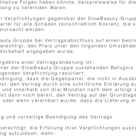
titative Folgen haben könnte, beispielsweise für d
ang zu liefernden Waren.
en Verpflichtungen gegenüber der SlowBeauty-Grup
rtei für alle Schäden (einschließlich Kosten), die
verursacht werden.
eauty Gruppe bei Vertragsabschluss auf einen besti
rechtigt, den Preis unter den folgenden Umstände
r Vorbehalt angegeben wurde.
gebnis einer Vertragsänderung ist;
iner der SlowBeauty-Gruppe zustehenden Befugnis 
enden Verpflichtung resultiert;
Bedingung, dass die Gegenpartei, die nicht in Ausü
ist, den Vertrag durch eine schriftliche Erklärung 
 und innerhalb von drei Monaten nach dem erfolgt 
st dann noch bereit, den Vertrag auf der Grundlage
, oder wenn vereinbart wurde, dass die Lieferung 
ng und vorzeitige Beendigung des Vertrags
berechtigt, die Erfüllung ihrer Verpflichtungen aus
ung aufzulösen, wenn: