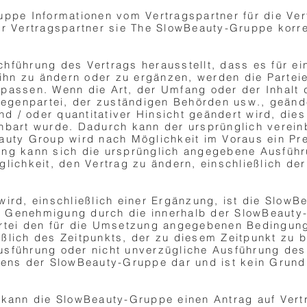
uppe Informationen vom Vertragspartner für die Vert
er Vertragspartner sie The SlowBeauty-Gruppe korre
chführung des Vertrags herausstellt, dass es für 
 ihn zu ändern oder zu ergänzen, werden die Partei
passen. Wenn die Art, der Umfang oder der Inhalt d
genpartei, der zuständigen Behörden usw., geände
und / oder quantitativer Hinsicht geändert wird, di
nbart wurde. Dadurch kann der ursprünglich verein
auty Group wird nach Möglichkeit im Voraus ein Pre
ng kann sich die ursprünglich angegebene Ausführu
glichkeit, den Vertrag zu ändern, einschließlich d
ird, einschließlich einer Ergänzung, ist die SlowB
 Genehmigung durch die innerhalb der SlowBeauty-
artei den für die Umsetzung angegebenen Bedingun
ßlich des Zeitpunkts, der zu diesem Zeitpunkt zu 
sführung oder nicht unverzügliche Ausführung des 
tens der SlowBeauty-Gruppe dar und ist kein Grund
, kann die SlowBeauty-Gruppe einen Antrag auf Ver