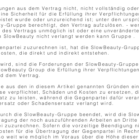
ungen aus dem Vertrag nicht, nicht vollständig oder 
ine Sicherheit für die Erfüllung ihrer Verpflichtung
eistet wurde oder unzureichend ist; unter den urspr
y-Gruppe berechtigt, den Vertrag aufzulösen. - we
ng des Vertrags unmöglich ist oder eine unverändert
n SlowBeauty nicht verlangt werden kann Gruppe .
enpartei zuzurechnen ist, hat die SlowBeauty-Grup
osten, die direkt und indirekt entstehen.
 wird, sind die Forderungen der SlowBeauty-Gruppe
lowBeauty Group die Erfüllung ihrer Verpflichtungen
d dem Vertrag.
e aus den in diesem Artikel genannten Gründen ei
ise verpflichtet, Schäden und Kosten zu ersetzen, d
tz zu leisten, während die Gegenpartei dafür verant
ersatz oder Schadensersatz verlangt wird.
g durch die SlowBeauty-Gruppe beendet, wird die S
ragung der noch auszuführenden Arbeiten an Dritte 
ei zuzurechnen. Sofern die vorzeitige Beendigung 
osten für die Übertragung der Gegenpartei in Rechn
o weit wie möglich im Voraus über die Höhe dieser