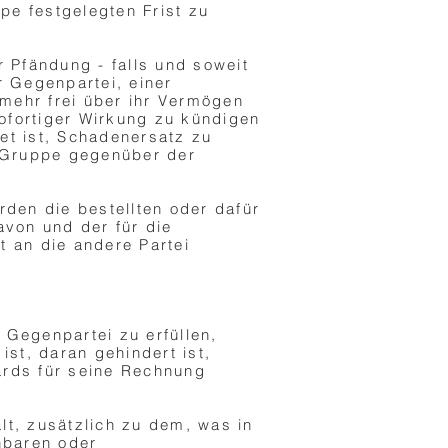
pe festgelegten Frist zu
r Pfändung - falls und soweit
r Gegenpartei, einer
mehr frei über ihr Vermögen
sofortiger Wirkung zu kündigen
tet ist, Schadenersatz zu
y-Gruppe gegenüber der
rden die bestellten oder dafür
avon und der für die
t an die andere Partei
 Gegenpartei zu erfüllen,
st, daran gehindert ist,
ards für seine Rechnung
t, zusätzlich zu dem, was in
hbaren oder