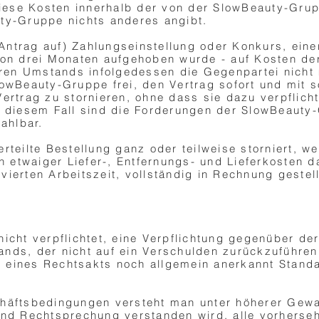
 diese Kosten innerhalb der von der SlowBeauty-Grup
ty-Gruppe nichts anderes angibt.
 (Antrag auf) Zahlungseinstellung oder Konkurs, eine
von drei Monaten aufgehoben wurde - auf Kosten de
en Umstands infolgedessen die Gegenpartei nicht 
lowBeauty-Gruppe frei, den Vertrag sofort und mit 
ertrag zu stornieren, ohne dass sie dazu verpflich
In diesem Fall sind die Forderungen der SlowBeaut
zahlbar.
rteilte Bestellung ganz oder teilweise storniert, we
ch etwaiger Liefer-, Entfernungs- und Lieferkosten d
ierten Arbeitszeit, vollständig in Rechnung gestell
icht verpflichtet, eine Verpflichtung gegenüber der
nds, der nicht auf ein Verschulden zurückzuführen i
 eines Rechtsakts noch allgemein anerkannt Stand
häftsbedingungen versteht man unter höherer Gewal
und Rechtsprechung verstanden wird, alle vorherse