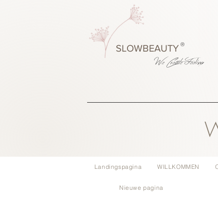
®
SLOWBEAUTY
We Create
Feeling
W
Landingspagina
WILLKOMMEN
Nieuwe pagina