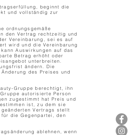
ragserfüllung, beginnt die
kt und vollständig zur
eine ordnungsgemäße
en den Vertrag rechtzeitig und
er Vereinbarung, sei es auf
rt wird und die Vereinbarung
es kann Auswirkungen auf das
barte Betrag erhöht oder
isangebot unterbreiten.
ngsfrist ändern. Die
er Änderung des Preises und
eauty-Gruppe berechtigt, ihn
Gruppe autorisierte Person
gen zugestimmt hat Preis und
bestimmen ist, zu dem sie
geänderten Vertrags stellt
 für die Gegenpartei, den
tragsänderung ablehnen, wenn