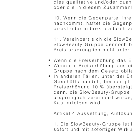
dies qualitative und/oder quan
oder die in diesem Zusammenh
10. Wenn die Gegenpartei ihr
nachkommt, haftet die Gegenpa
direkt oder indirekt dadurch 
11. Vereinbart sich die SlowB
SlowBeauty Gruppe dennoch be
Preis ursprünglich nicht unte
Wenn die Preiserhöhung das Er
Wenn die Preiserhöhung aus e
Gruppe nach dem Gesetz oblieg
In anderen Fällen, unter der 
Geschäfts handelt, berechtigt 
Preiserhöhung 10 % übersteigt
denn, die SlowBeauty-Gruppe i
ursprünglich vereinbart wurde
Kauf erfolgen wird.
Artikel 4 Aussetzung, Auflösu
1. Die SlowBeauty-Gruppe ist 
sofort und mit sofortiger Wirk