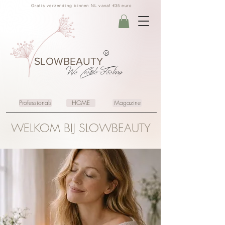
Gratis verzending binnen NL vanaf €35 euro
®
SLOWBEAUTY
We Create
Feeling
Professionals
HOME
Magazine
WELKOM BIJ SLOWBEAUTY