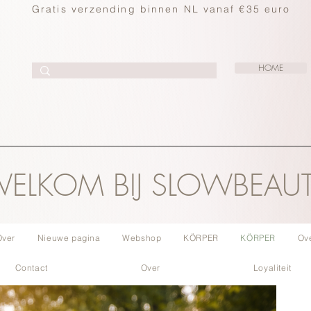
Gratis verzending binnen NL vanaf €35 euro
HOME
ELKOM BIJ SLOWBEAU
Over
Nieuwe pagina
Webshop
KÖRPER
KÖRPER
Ov
Contact
Over
Loyaliteit