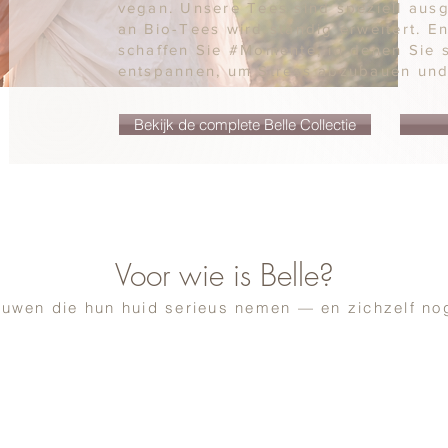
vegan. Unsere Tees sind speziell au
an Bio-Tees wird ständig erweitert. E
schaffen Sie #Momente, in denen Sie s
entspannen, um Stress abzubauen und
Bekijk de complete Belle Collectie
Voor wie is Belle?
ouwen die hun huid serieus nemen — en zichzelf no