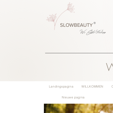
®
SLOWBEAUTY
We Create
Feeling
W
Landingspagina
WILLKOMMEN
Nieuwe pagina