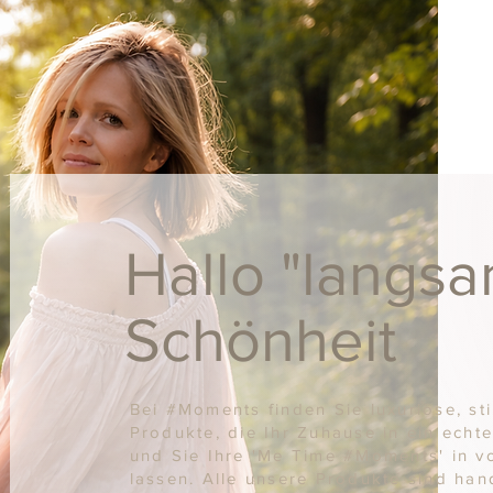
Hallo "langs
Schönheit
Bei #Moments finden Sie luxuriöse, sti
Produkte, die Ihr Zuhause in ein ech
und Sie Ihre 'Me Time #Moments' in v
lassen. Alle unsere Produkte sind hand