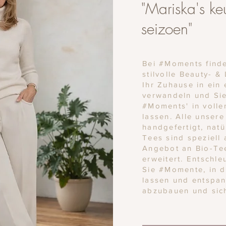
"Mariska's ke
seizoen"
Bei #Moments finde
stilvolle Beauty- &
Ihr Zuhause in ein
verwandeln und Sie
#Moments' in voll
lassen. Alle unser
handgefertigt, nat
Tees sind speziell
Angebot an Bio-Tee
erweitert. Entschle
Sie #Momente, in d
lassen und entspan
abzubauen und sic