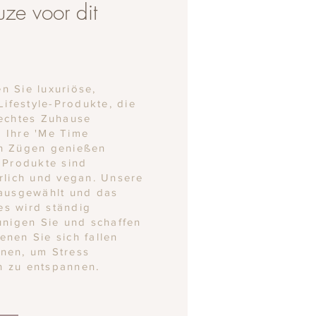
uze voor dit
n Sie luxuriöse,
 Lifestyle-Produkte, die
 echtes Zuhause
 Ihre 'Me Time
en Zügen genießen
e Produkte sind
ürlich und vegan. Unsere
 ausgewählt und das
s wird ständig
unigen Sie und schaffen
enen Sie sich fallen
nen, um Stress
h zu entspannen
.