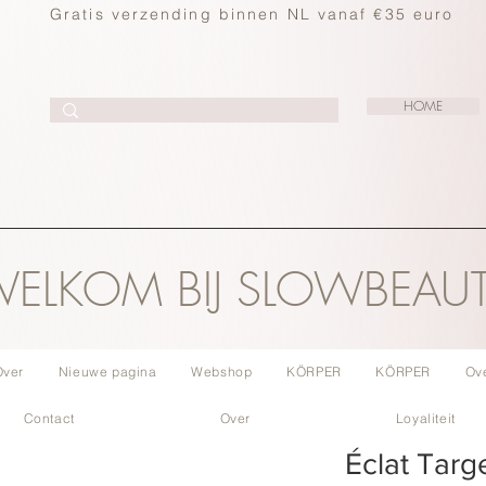
Gratis verzending binnen NL vanaf €35 euro
HOME
ELKOM BIJ SLOWBEAU
Over
Nieuwe pagina
Webshop
KÖRPER
KÖRPER
Ov
Contact
Over
Loyaliteit
Éclat Targ