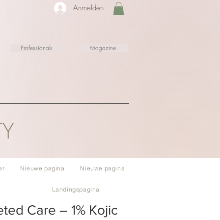
Anmelden
Professionals
Magazine
TY
er
Nieuwe pagina
Nieuwe pagina
Landingspagina
eted Care – 1% Kojic