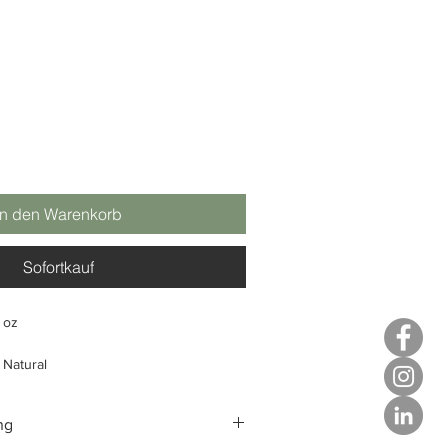
In den Warenkorb
Sofortkauf
l oz
Natural
ing
ng
ong van totaal
: 100%