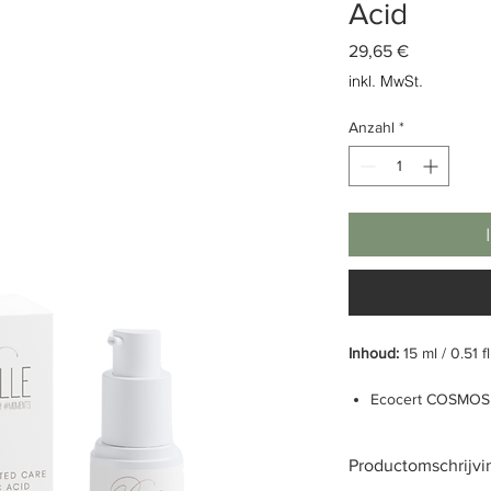
Acid
Preis
29,65 €
inkl. MwSt.
Anzahl
*
Inhoud:
15 ml / 0.51 f
Ecocert COSMOS 
Gerichte verzorg
Verhelderend
Productomschrijvi
Natuurlijk oorspr