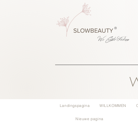
®
SLOWBEAUTY
We Create
Feeling
W
Landingspagina
WILLKOMMEN
Nieuwe pagina