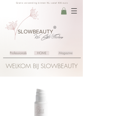
Gratis verzending binnen NL vanaf €35 euro
®
SLOWBEAUTY
We Create
Feeling
Professionals
HOME
Magazine
WELKOM BIJ SLOWBEAUTY