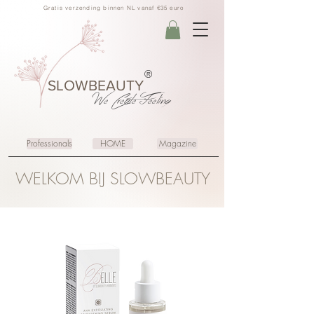
Gratis verzending binnen NL vanaf €35 euro
®
SLOWBEAUTY
We Create
Feeling
Professionals
HOME
Magazine
WELKOM BIJ SLOWBEAUTY