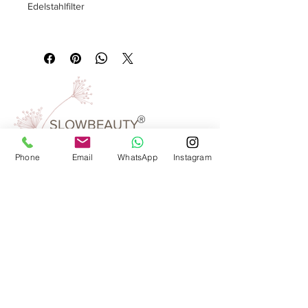
Edelstahlfilter
Material:
Gusseisen
Inhalt:
1 Liter hoch 185 mm
Verpackungseinheit:
1 pieces
Farbe:
alt blau
®
SLOWBEAUTY
We Create
Feeling
Phone
Email
WhatsApp
Instagram
Waarom SlowBeauty
Informatie voor salons
Magazine
Refer a friend
Loyaliteitsprogramma
Word reseller