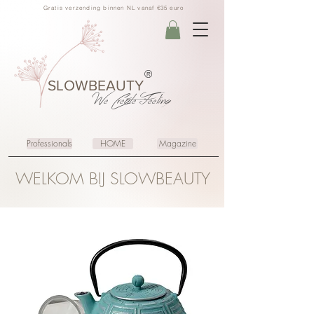
Gratis verzending binnen NL vanaf €35 euro
®
SLOWBEAUTY
We Create
Feeling
Professionals
HOME
Magazine
WELKOM BIJ SLOWBEAUTY