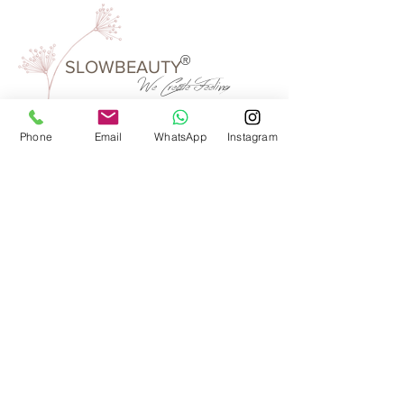
®
SLOWBEAUTY
We Create
Feeling
Phone
Email
WhatsApp
Instagram
Waarom SlowBeauty
Informatie voor salons
Magazine
Refer a friend
Loyaliteitsprogramma
Word reseller
ANDERE INFORMATIONEN
Bank: NL02ABNA0422312819
Bic: ABNA02
Nummer der Handelskammer:
14109809
Umsatzsteuer-Identifikationsnummer: NL
001870996B18