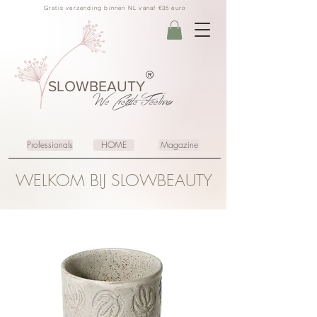
Gratis verzending binnen NL vanaf €35 euro
®
SLOWBEAUTY
We Create
Feeling
Professionals
HOME
Magazine
WELKOM BIJ SLOWBEAUTY