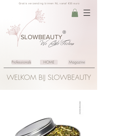
Gratis verzending binnen NL vanaf €35 euro
®
SLOWBEAUTY
We Create
Feeling
Professionals
HOME
Magazine
WELKOM BIJ SLOWBEAUTY