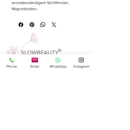
aromabeständigem Sichtfenster,
Magnetboden.
Material:
Metall
Größe:
rund, Ø 65 mm, Höhe 32 mm
Verpackungseinheit:
1 pieces
Farbe:
matt silber
®
SLOWBEAUTY
We Create
Feeling
Phone
Email
WhatsApp
Instagram
Waarom SlowBeauty
Informatie voor salons
Magazine
Refer a friend
Loyaliteitsprogramma
Word reseller