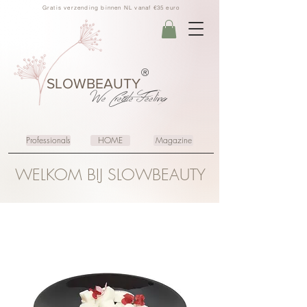
Gratis verzending binnen NL vanaf €35 euro
®
SLOWBEAUTY
We Create
Feeling
Professionals
HOME
Magazine
WELKOM BIJ SLOWBEAUTY