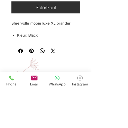
Sofortkauf
Sfeervolle mooie luxe XL brander
Kleur: Black
Afmeting: B13 x H13
Afname per 1 stuks
Materiaal: Aardewerk
®
SLOWBEAUTY
We Create
Feeling
Phone
Email
WhatsApp
Instagram
Waarom SlowBeauty
Informatie voor salons
Magazine