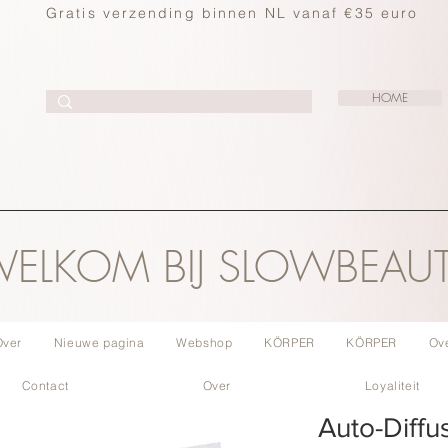
Gratis verzending binnen NL vanaf €35 euro
HOME
ELKOM BIJ SLOWBEAU
Over
Nieuwe pagina
Webshop
KÖRPER
KÖRPER
Ov
Contact
Over
Loyaliteit
Auto-Diffu