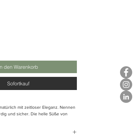
In den Warenkorb
Sofortkauf
atürlich mit zeitloser Eleganz. Nennen
dig und sicher. Die helle Süße von
it der Weichheit von Vanille verstärkt
eises und bereichert die Noten dieses
tes.