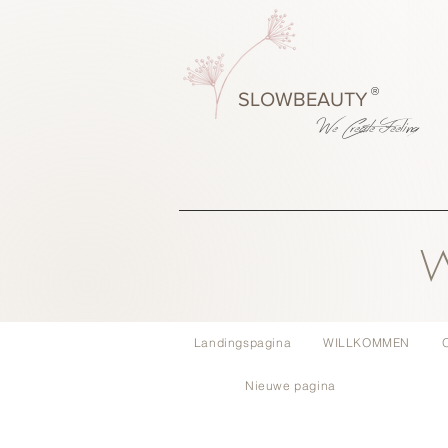
®
SLOWBEAUTY
We Create
Feeling
W
Landingspagina
WILLKOMMEN
Nieuwe pagina