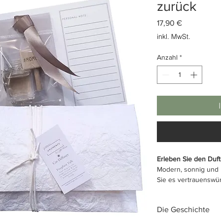
zurück
Preis
17,90 €
inkl. MwSt.
Anzahl
*
Erleben Sie den Duft
Modern, sonnig und n
Sie es vertrauenswür
Mandeln kombiniert m
den Charakter des R
Die Geschichte
subtilen schönen Duf