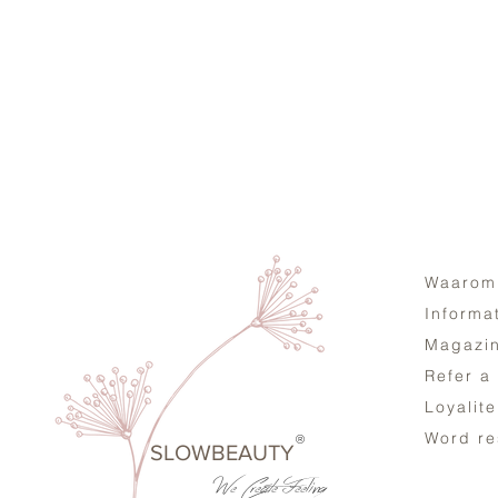
Waarom
Informa
Magazi
Refer a
Loyalit
Word re
®
SLOWBEAUTY
We Create
Feeling