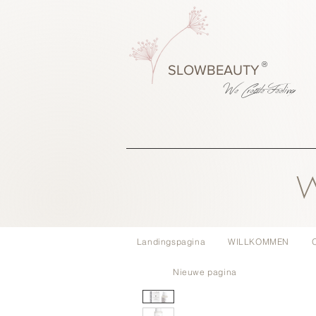
®
SLOWBEAUTY
We Create
Feeling
W
Landingspagina
WILLKOMMEN
Nieuwe pagina