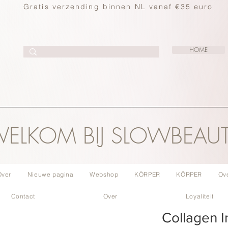
Gratis verzending binnen NL vanaf €35 euro
HOME
ELKOM BIJ SLOWBEAU
Over
Nieuwe pagina
Webshop
KÖRPER
KÖRPER
Ov
Contact
Over
Loyaliteit
Collagen I