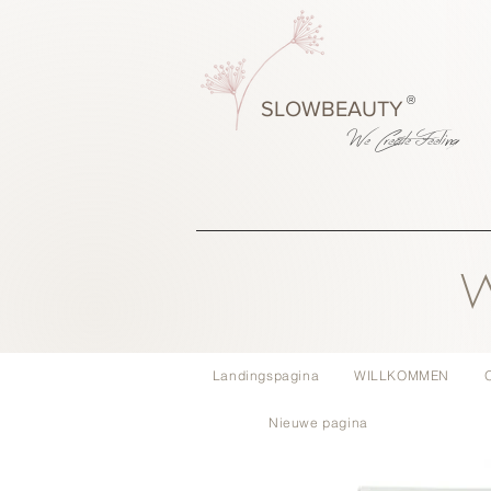
®
SLOWBEAUTY
We Create
Feeling
W
Landingspagina
WILLKOMMEN
Nieuwe pagina