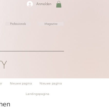
Anmelden
Professionals
Magazine
TY
er
Nieuwe pagina
Nieuwe pagina
Landingspagina
chen