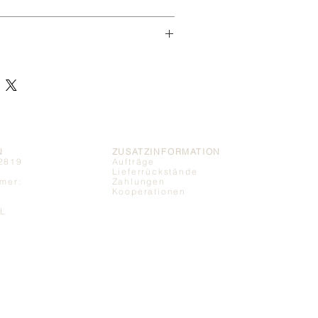
eträgt 4 Stück.
 Wiederverwendung bestimmt.
passende Filter für diese Sticks.
N
ZUSATZINFORMATION
2819
Aufträge
Lieferrückstände
mer:
Zahlungen
Kooperationen
NL