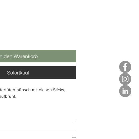
In den Warenkorb
Sofortkauf
ltertüten hübsch mit diesen Sticks,
 aufbrüht.
en Sie für unseren handy Teefilter mit