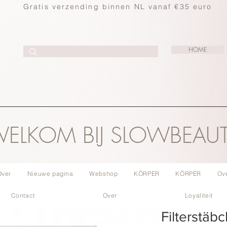
Gratis verzending binnen NL vanaf €35 euro
HOME
ELKOM BIJ SLOWBEAU
Over
Nieuwe pagina
Webshop
KÖRPER
KÖRPER
Ov
Contact
Over
Loyaliteit
Filterstäb