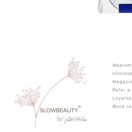
Waarom
Informa
Magazi
Refer a
Loyalit
Word re
®
SLOWBEAUTY
We Create
Feeling