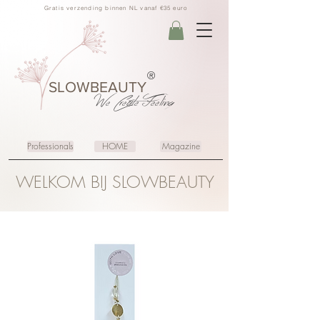
Gratis verzending binnen NL vanaf €35 euro
®
SLOWBEAUTY
We Create
Feeling
Professionals
HOME
Magazine
WELKOM BIJ SLOWBEAUTY