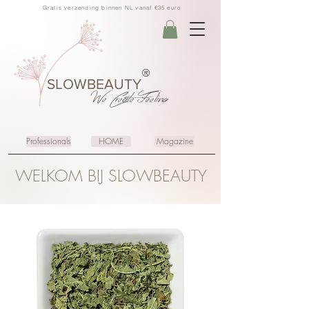
Gratis verzending binnen NL vanaf €35 euro
®
SLOWBEAUTY
We Create
Feeling
Professionals
HOME
Magazine
WELKOM BIJ SLOWBEAUTY