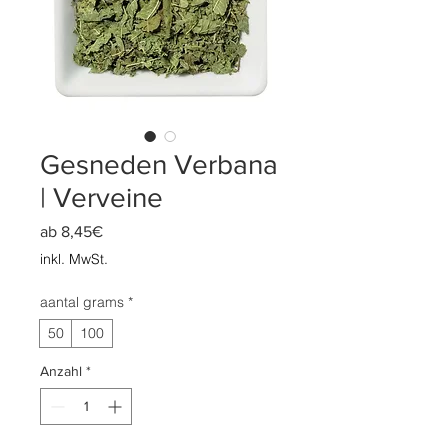
Gesneden Verbana
| Verveine
Sale-
ab
8,45€
Preis
inkl. MwSt.
aantal grams
*
50
100
Anzahl
*