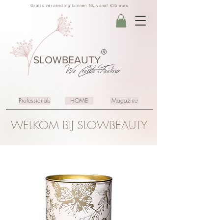
Gratis verzending binnen NL vanaf €35 euro
®
SLOWBEAUTY
We Create
Feeling
Professionals
HOME
Magazine
WELKOM BIJ SLOWBEAUTY