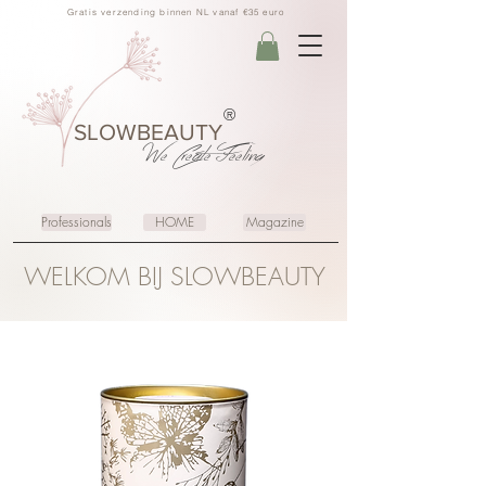
Gratis verzending binnen NL vanaf €35 euro
®
SLOWBEAUTY
We Create
Feeling
Professionals
HOME
Magazine
WELKOM BIJ SLOWBEAUTY