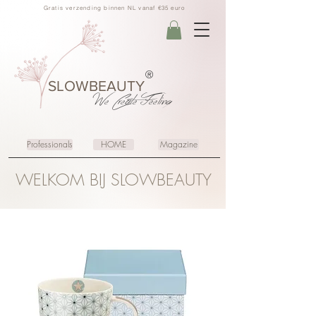
Gratis verzending binnen NL vanaf €35 euro
®
SLOWBEAUTY
We Create
Feeling
Professionals
HOME
Magazine
WELKOM BIJ SLOWBEAUTY