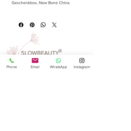
Geschenkbox, New Bone China.
Text:
none
Inhalt & Umfang
: 0,35 l, Ø 98 mm,
Höhe 100 mm, Platin, Mint.
Verpackungseinheit:
1 pcs
Farbe:
porzellan, platin, hellblau,
bedruckt
®
SLOWBEAUTY
We Create
Feeling
Phone
Email
WhatsApp
Instagram
Waarom SlowBeauty
Informatie voor salons
Magazine
Refer a friend
Loyaliteitsprogramma
Word reseller