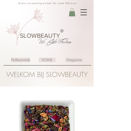
Gratis verzending binnen NL vanaf €35 euro
®
SLOWBEAUTY
We Create
Feeling
Professionals
HOME
Magazine
WELKOM BIJ SLOWBEAUTY