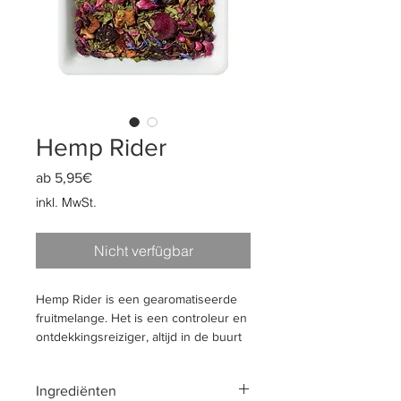
Hemp Rider
Sale-
ab
5,95€
Preis
inkl. MwSt.
Nicht verfügbar
Hemp Rider is een gearomatiseerde
fruitmelange. Het is een controleur en
ontdekkingsreiziger, altijd in de buurt
en op zoek naar nieuwe avonturen.
Dit fruitige, zoetzure mengsel met
Ingrediënten
hennepbladeren herlaadt, revitaliseert