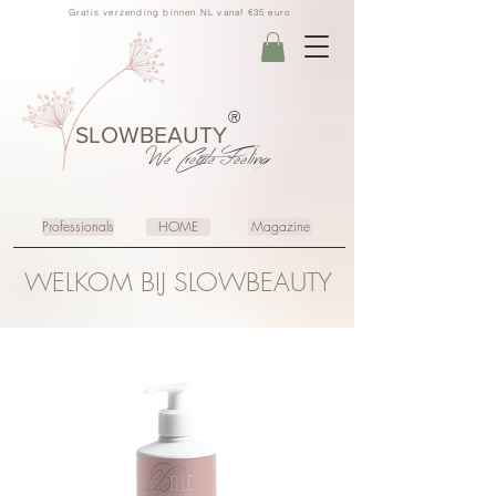
Gratis verzending binnen NL vanaf €35 euro
®
SLOWBEAUTY
We Create
Feeling
Professionals
HOME
Magazine
WELKOM BIJ SLOWBEAUTY