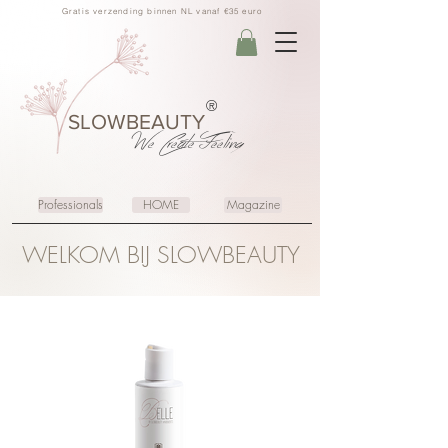
Gratis verzending binnen NL vanaf €35 euro
®
SLOWBEAUTY
We Create
Feeling
Professionals
HOME
Magazine
WELKOM BIJ SLOWBEAUTY