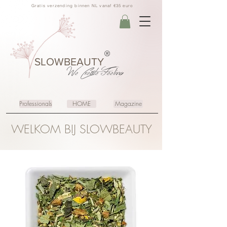
Gratis verzending binnen NL vanaf €35 euro
®
SLOWBEAUTY
We Create
Feeling
Professionals
HOME
Magazine
WELKOM BIJ SLOWBEAUTY