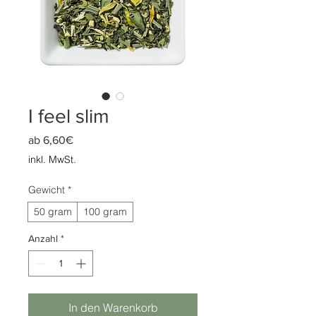
I feel slim
Sale-
ab
6,60€
Preis
inkl. MwSt.
Gewicht
*
50 gram
100 gram
Anzahl
*
In den Warenkorb