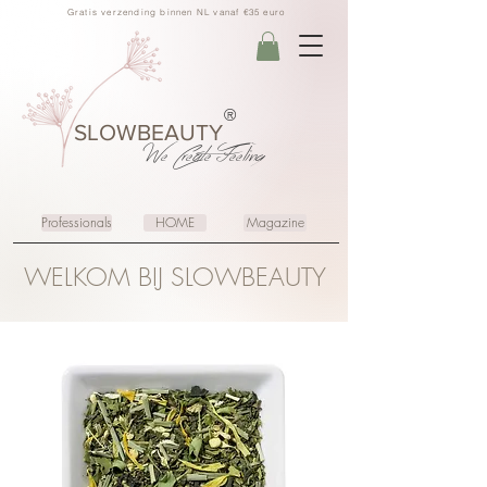
Gratis verzending binnen NL vanaf €35 euro
®
SLOWBEAUTY
We Create
Feeling
Professionals
HOME
Magazine
WELKOM BIJ SLOWBEAUTY