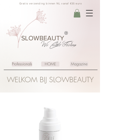
Gratis verzending binnen NL vanaf €35 euro
®
SLOWBEAUTY
We Create
Feeling
Professionals
HOME
Magazine
WELKOM BIJ SLOWBEAUTY