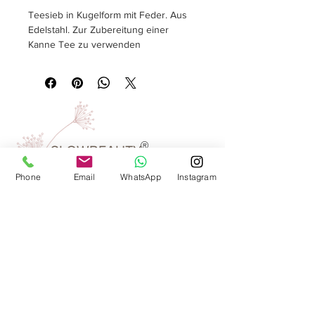
Teesieb in Kugelform mit Feder. Aus
Edelstahl. Zur Zubereitung einer
Kanne Tee zu verwenden
Material:
Edelstahl
Größe:
Ø 50 mm, L 185 mm.
Verpackungseinheit:
1 pcs
Farbe:
silver
®
SLOWBEAUTY
We Create
Feeling
Phone
Email
WhatsApp
Instagram
Waarom SlowBeauty
Informatie voor salons
Magazine
Refer a friend
Loyaliteitsprogramma
Word reseller