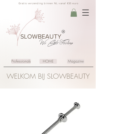
Gratis verzending binnen NL vanaf €35 euro
®
SLOWBEAUTY
We Create
Feeling
Professionals
HOME
Magazine
WELKOM BIJ SLOWBEAUTY