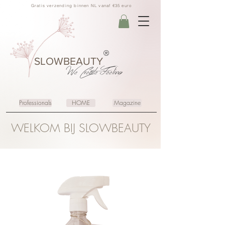
Gratis verzending binnen NL vanaf €35 euro
®
SLOWBEAUTY
We Create
Feeling
Professionals
HOME
Magazine
WELKOM BIJ SLOWBEAUTY