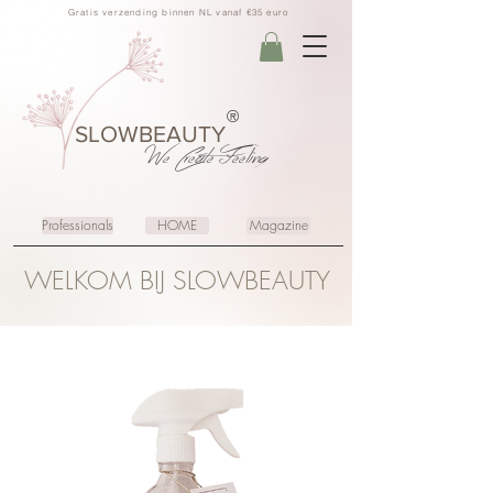
Gratis verzending binnen NL vanaf €35 euro
®
SLOWBEAUTY
We Create
Feeling
Professionals
HOME
Magazine
WELKOM BIJ SLOWBEAUTY