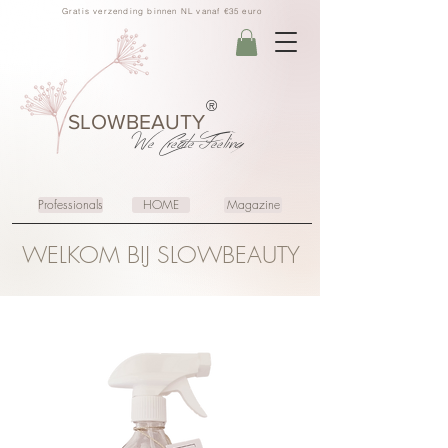
Gratis verzending binnen NL vanaf €35 euro
®
SLOWBEAUTY
We Create
Feeling
Professionals
HOME
Magazine
WELKOM BIJ SLOWBEAUTY