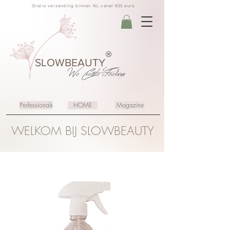
Gratis verzending binnen NL vanaf €35 euro
®
SLOWBEAUTY
We Create
Feeling
Professionals
HOME
Magazine
WELKOM BIJ SLOWBEAUTY