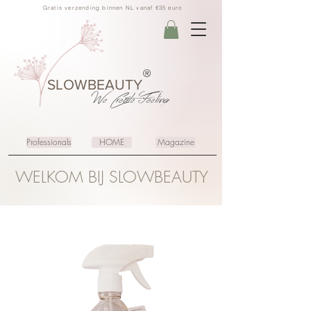
Gratis verzending binnen NL vanaf €35 euro
®
SLOWBEAUTY
We Create
Feeling
Professionals
HOME
Magazine
WELKOM BIJ SLOWBEAUTY