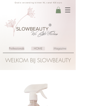
Gratis verzending binnen NL vanaf €35 euro
®
SLOWBEAUTY
We Create
Feeling
Professionals
HOME
Magazine
WELKOM BIJ SLOWBEAUTY