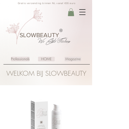
Gratis verzending binnen NL vanaf €35 euro
®
SLOWBEAUTY
We Create
Feeling
Professionals
HOME
Magazine
WELKOM BIJ SLOWBEAUTY