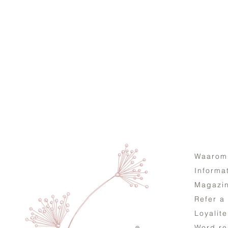
Waarom
Informa
Magazi
Refer a
Loyalit
Word re