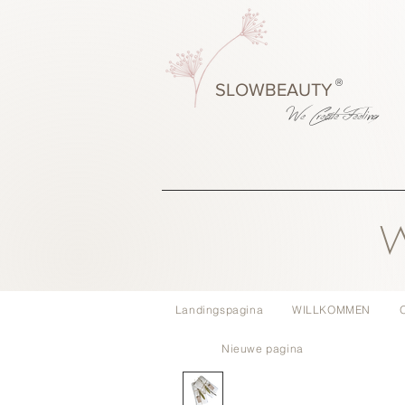
®
SLOWBEAUTY
We Create
Feeling
W
Landingspagina
WILLKOMMEN
Nieuwe pagina