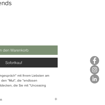
ends
In den Warenkorb
Sofortkauf
ingespräch" mit Ihrem Liebsten am
 den "Mut", die "endlosen
tdecken, die Sie mit "Unceasing
eschäfte machen" lassen.
in