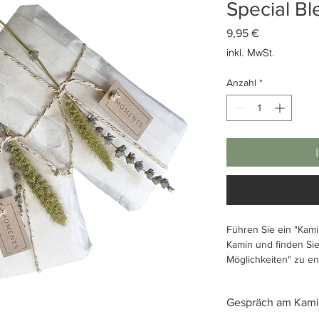
Special Bl
Preis
9,95 €
inkl. MwSt.
Anzahl
*
Führen Sie ein "Kam
Kamin und finden Sie
Möglichkeiten" zu en
Passion leben und G
Gespräch am Kam
Inhalt: