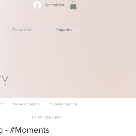
Anmelden
Professionals
Magazine
TY
er
Nieuwe pagina
Nieuwe pagina
Landingspagina
g - #Moments