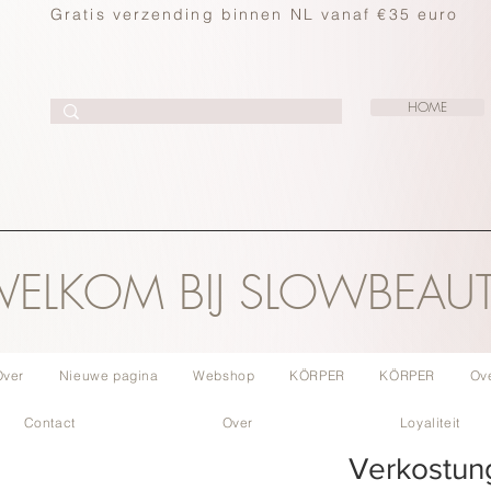
Gratis verzending binnen NL vanaf €35 euro
HOME
ELKOM BIJ SLOWBEAU
Over
Nieuwe pagina
Webshop
KÖRPER
KÖRPER
Ov
Contact
Over
Loyaliteit
Verkostun