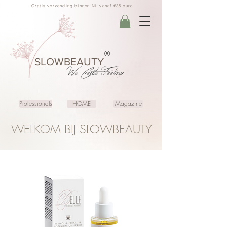
Gratis verzending binnen NL vanaf €35 euro
®
SLOWBEAUTY
We Create
Feeling
Professionals
HOME
Magazine
WELKOM BIJ SLOWBEAUTY