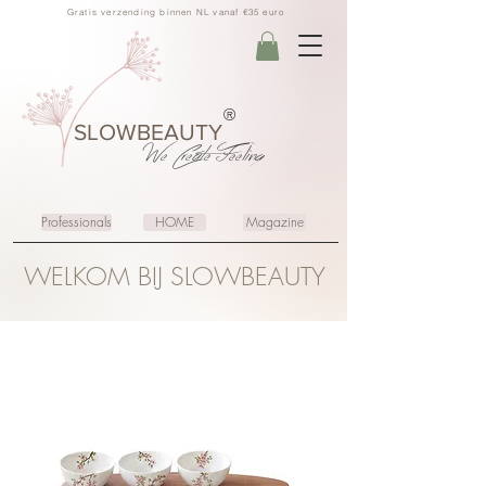
Gratis verzending binnen NL vanaf €35 euro
®
SLOWBEAUTY
We Create
Feeling
Professionals
HOME
Magazine
WELKOM BIJ SLOWBEAUTY