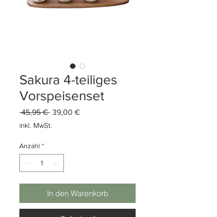
Sakura 4-teiliges
Vorspeisenset
Standardpreis
Sale-
 45,95 € 
39,00 €
Preis
inkl. MwSt.
Anzahl
*
In den Warenkorb