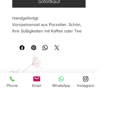
Sofortkauf
Handgefertigt
Vorspeisenset aus Porzellan. Schön,
Ihre Süßigkeiten mit Kaffee oder Tee
zu servieren
40 × 10,5 (Regal)
®
SLOWBEAUTY
We Create
Feeling
Phone
Email
WhatsApp
Instagram
Waarom SlowBeauty
Informatie voor salons
Magazine
Refer a friend