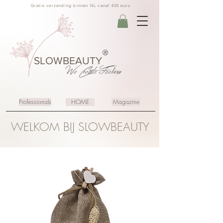
Gratis verzending binnen NL vanaf €35 euro
®
SLOWBEAUTY
We Create
Feeling
Professionals
HOME
Magazine
WELKOM BIJ SLOWBEAUTY