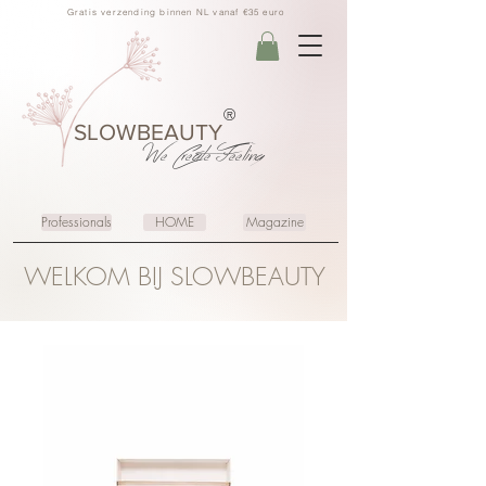
Gratis verzending binnen NL vanaf €35 euro
®
SLOWBEAUTY
We Create
Feeling
Professionals
HOME
Magazine
WELKOM BIJ SLOWBEAUTY