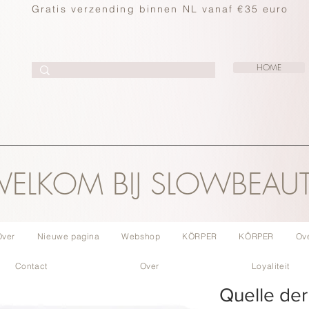
Gratis verzending binnen NL vanaf €35 euro
HOME
ELKOM BIJ SLOWBEAU
Over
Nieuwe pagina
Webshop
KÖRPER
KÖRPER
Ov
Contact
Over
Loyaliteit
Quelle der