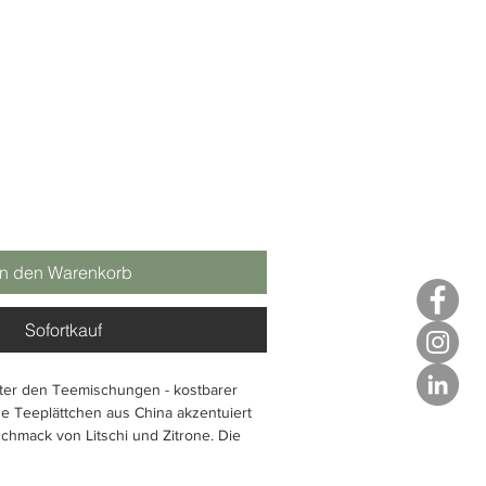
In den Warenkorb
Sofortkauf
nter den Teemischungen - kostbarer
e Teeplättchen aus China akzentuiert
chmack von Litschi und Zitrone. Die
Zutaten: Tee, Mini-Teeplättchen,
senblätter, Aroma, Zitronengras.