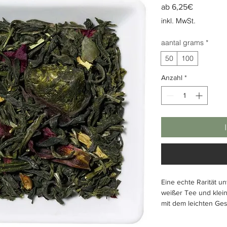
Sale-
ab
6,25€
Preis
inkl. MwSt.
aantal grams
*
50
100
Anzahl
*
Eine echte Rarität u
weißer Tee und klein
mit dem leichten Ges
Quelle der Weisheit. 
Teeblüten, Pfingstro