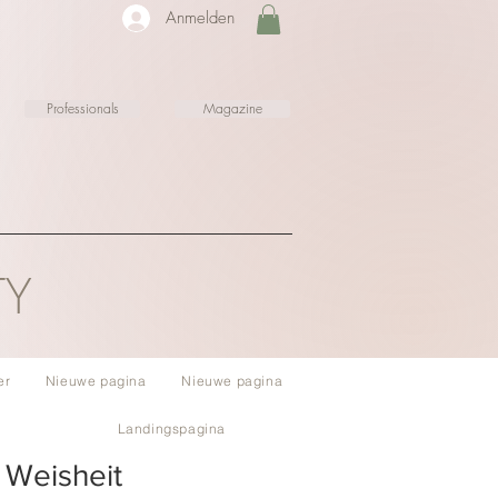
Anmelden
Professionals
Magazine
TY
er
Nieuwe pagina
Nieuwe pagina
Landingspagina
 Weisheit