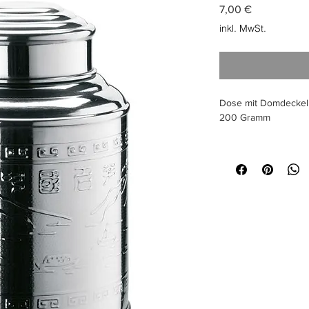
Preis
7,00 €
inkl. MwSt.
Dose mit Domdeckel a
200 Gramm
Größe
rund, Ø 98 mm, Höh