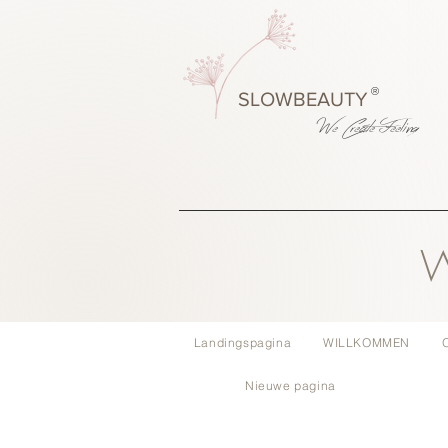
®
SLOWBEAUTY
We Create
Feeling
W
Landingspagina
WILLKOMMEN
Nieuwe pagina