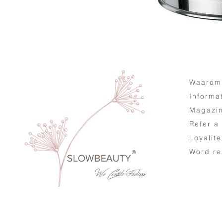
Waarom
Informa
Magazi
Refer a
Loyalit
Word re
®
SLOWBEAUTY
We Create
Feeling