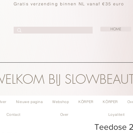
Gratis verzending binnen NL vanaf €35 euro
HOME
ELKOM BIJ SLOWBEAU
Over
Nieuwe pagina
Webshop
KÖRPER
KÖRPER
Ov
Contact
Over
Loyaliteit
Teedose 