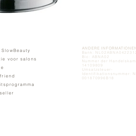
ANDERE INFORMATIONE
 SlowBeauty
Bank: NL02ABNA042231
Bic: ABNA02
tie voor salons
Nummer der Handelskam
14109809
ne
Umsatzsteuer-
Identifikationsnummer: 
 friend
001870996B18
eitsprogramma
seller