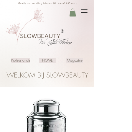
Gratis verzending binnen NL vanaf €35 euro
®
SLOWBEAUTY
We Create
Feeling
Professionals
HOME
Magazine
WELKOM BIJ SLOWBEAUTY