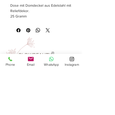
Dose mit Domdeckel aus Edelstahl mit
Reliefdekor.
25 Gramm
Größe
rund, Ø 56 mm, Höhe 75 mm
®
SLOWBEAUTY
We Create
Feeling
Phone
Email
WhatsApp
Instagram
Waarom SlowBeauty
Informatie voor salons
Magazine
Refer a friend
Loyaliteitsprogramma
Word reseller