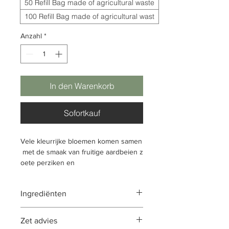
50 Refill Bag made of agricultural waste
100 Refill Bag made of agricultural wast
Anzahl
*
In den Warenkorb
Sofortkauf
Vele kleurrijke bloemen komen samen
met de smaak van fruitige aardbeien z
oete perziken en
abrikozen. Deze
mix plaatst je in een bijzonder goed h
Ingrediënten
umeur!
appel stukjes, rooibos thee, citrus
Zet advies
plakjes, citroengras, witte thee Tai Mu