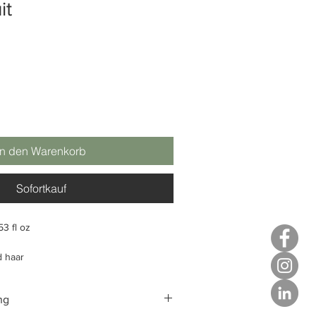
it
In den Warenkorb
Sofortkauf
53 fl oz
d haar
ar
eerd
ng