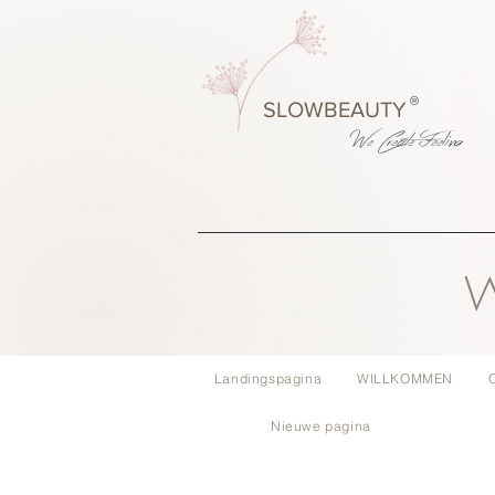
®
SLOWBEAUTY
We Create
Feeling
W
Landingspagina
WILLKOMMEN
Nieuwe pagina