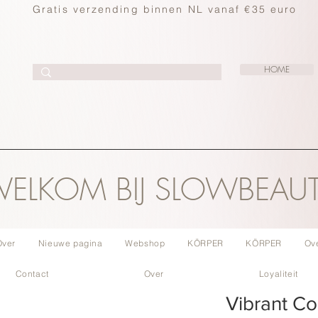
Gratis verzending binnen NL vanaf €35 euro
HOME
ELKOM BIJ SLOWBEAU
Over
Nieuwe pagina
Webshop
KÖRPER
KÖRPER
Ov
Contact
Over
Loyaliteit
Vibrant C