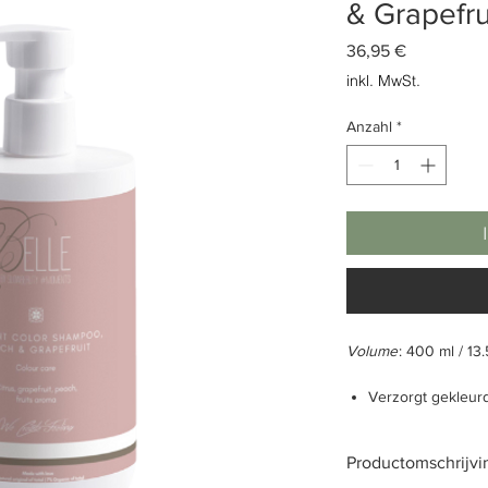
& Grapefru
Preis
36,95 €
inkl. MwSt.
Anzahl
*
Volume
: 400 ml / 13.
Verzorgt gekleur
Zacht voor het ha
Subtiel geparfum
Productomschrijvi