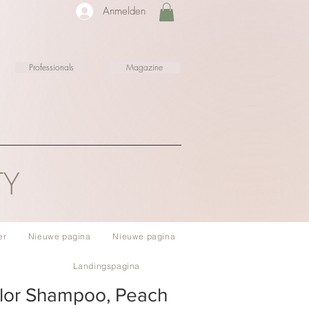
Anmelden
Professionals
Magazine
TY
er
Nieuwe pagina
Nieuwe pagina
Landingspagina
olor Shampoo, Peach