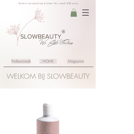
Gratis verzending binnen NL vanaf €35 euro
®
SLOWBEAUTY
We Create
Feeling
Professionals
HOME
Magazine
WELKOM BIJ SLOWBEAUTY