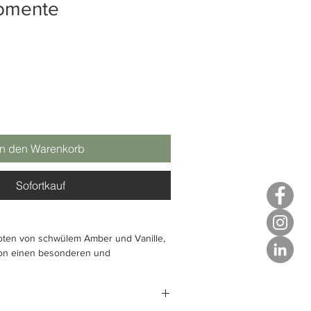
omente
In den Warenkorb
Sofortkauf
oten von schwülem Amber und Vanille,
ion einen besonderen und
warmen, eleganten und raffinierten