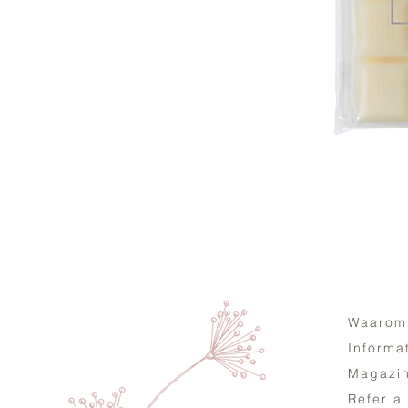
Waarom
Informa
Magazi
Refer a