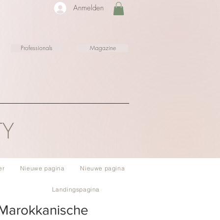
Anmelden
Professionals
Magazine
TY
er
Nieuwe pagina
Nieuwe pagina
Landingspagina
 Marokkanische