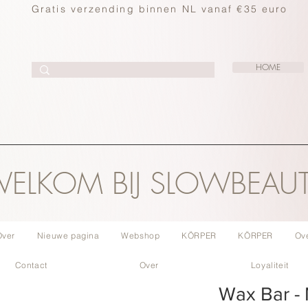
Gratis verzending binnen NL vanaf €35 euro
HOME
ELKOM BIJ SLOWBEAU
Over
Nieuwe pagina
Webshop
KÖRPER
KÖRPER
Ov
Contact
Over
Loyaliteit
Wax Bar -