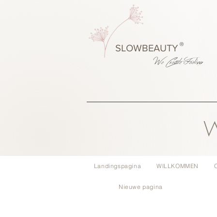
®
SLOWBEAUTY
We Create
Feeling
W
Landingspagina
WILLKOMMEN
Nieuwe pagina